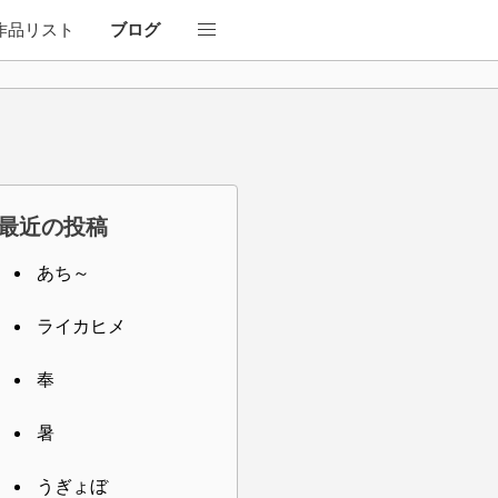
作品
リスト
ブログ
最近の投稿
あち～
ライカヒメ
奉
暑
うぎょぼ