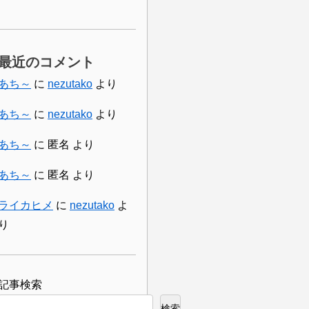
最近のコメント
あち～
に
nezutako
より
あち～
に
nezutako
より
あち～
に
匿名
より
あち～
に
匿名
より
ライカヒメ
に
nezutako
よ
り
検索
検索