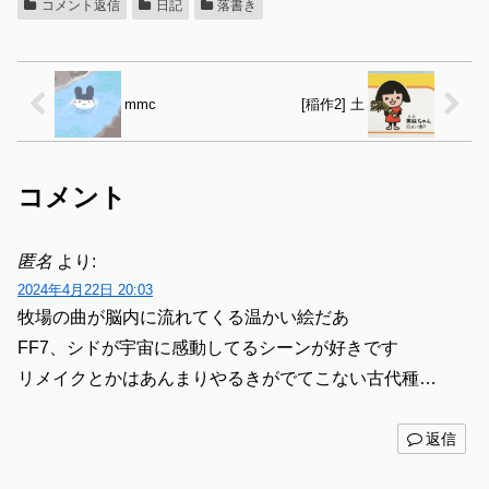
コメント返信
日記
落書き
mmc
[稲作2] 土
コメント
匿名
より:
2024年4月22日 20:03
牧場の曲が脳内に流れてくる温かい絵だあ
FF7、シドが宇宙に感動してるシーンが好きです
リメイクとかはあんまりやるきがでてこない古代種…
返信